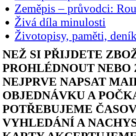
Zeměpis – průvodci: Ro
Živá díla minulosti
Životopisy, paměti, dení
NEŽ SI PŘIJDETE ZBO
PROHLÉDNOUT NEBO Z
NEJPRVE NAPSAT MAI
OBJEDNÁVKU A POČKA
POTŘEBUJEME ČASOV
VYHLEDÁNÍ A NACHYS