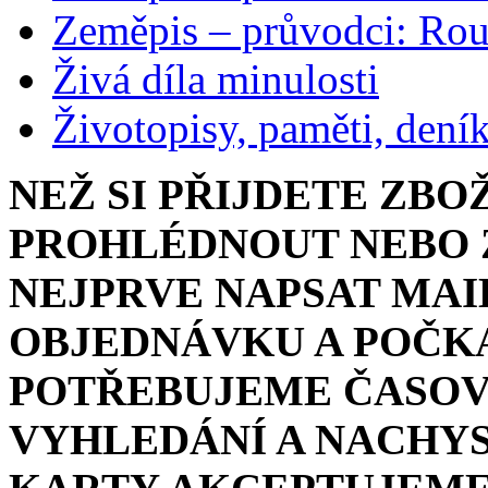
Zeměpis – průvodci: Ro
Živá díla minulosti
Životopisy, paměti, dení
NEŽ SI PŘIJDETE ZBO
PROHLÉDNOUT NEBO Z
NEJPRVE NAPSAT MAI
OBJEDNÁVKU A POČKA
POTŘEBUJEME ČASOV
VYHLEDÁNÍ A NACHYS