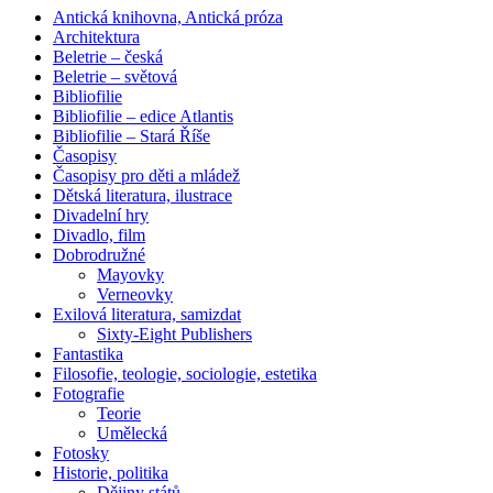
Antická knihovna, Antická próza
Architektura
Beletrie – česká
Beletrie – světová
Bibliofilie
Bibliofilie – edice Atlantis
Bibliofilie – Stará Říše
Časopisy
Časopisy pro děti a mládež
Dětská literatura, ilustrace
Divadelní hry
Divadlo, film
Dobrodružné
Mayovky
Verneovky
Exilová literatura, samizdat
Sixty-Eight Publishers
Fantastika
Filosofie, teologie, sociologie, estetika
Fotografie
Teorie
Umělecká
Fotosky
Historie, politika
Dějiny států