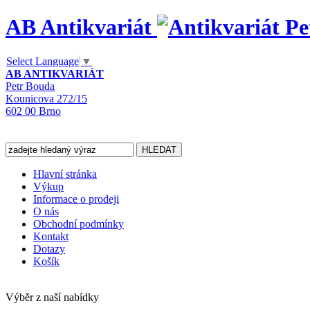
AB Antikvariát
Select Language
▼
AB ANTIKVARIÁT
Petr Bouda
Kounicova 272/15
602 00 Brno
Hlavní stránka
Výkup
Informace o prodeji
O nás
Obchodní podmínky
Kontakt
Dotazy
Košík
Výběr z naší nabídky