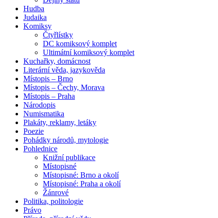
Hudba
Judaika
Komiksy
Čtyřlístky
DC komiksový komplet
Ultimátní komiksový komplet
Kuchařky, domácnost
Literární věda, jazykověda
Místopis – Brno
Místopis – Čechy, Morava
Místopis – Praha
Národopis
Numismatika
Plakáty, reklamy, letáky
Poezie
Pohádky národů, mytologie
Pohlednice
Knižní publikace
Místopisné
Místopisné: Brno a okolí
Místopisné: Praha a okolí
Žánrové
Politika, politologie
Právo