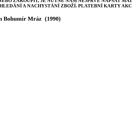
NEBO ZAKOUPIT, JE NUTNÉ NÁM NEJPRVE NAPSAT MAI
LEDÁNÍ A NACHYSTÁNÍ ZBOŽÍ. PLATEBNÍ KARTY AK
an Bohumír Mráz
(1990)