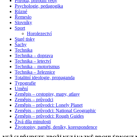
Příroda, přírodní vědy
Psychologie, pedagogika
Různé
Řemeslo
Slovníky
Sport
Horolezectví
Staré tisky
Šachy
Technika
Technika – doprava
Technika – letectví
Technika – motorismus
Technika – železnice
Totalitní ideologie, propaganda
Typografie
Umění
Zeměpis – cestopisy, mapy, atlasy
Zeměpis – průvodci
Zeměpis – průvodci: Lonely Planet
Zeměpis – průvodci: National Geographic
Zeměpis – průvodci: Rough Guides
Živá díla minulosti
Životopisy, paměti, deníky, korespondence