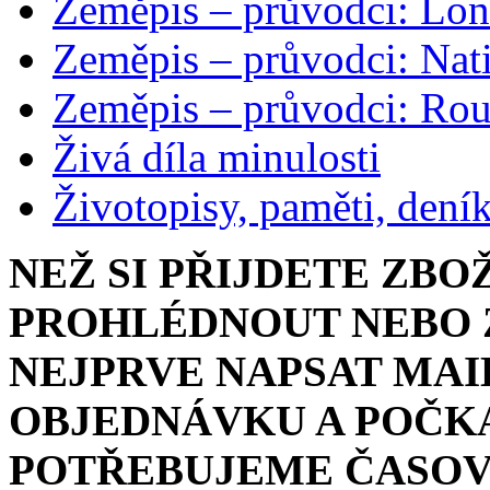
Zeměpis – průvodci: Lon
Zeměpis – průvodci: Nat
Zeměpis – průvodci: Ro
Živá díla minulosti
Životopisy, paměti, dení
NEŽ SI PŘIJDETE ZBO
PROHLÉDNOUT NEBO Z
NEJPRVE NAPSAT MAI
OBJEDNÁVKU A POČKA
POTŘEBUJEME ČASOV