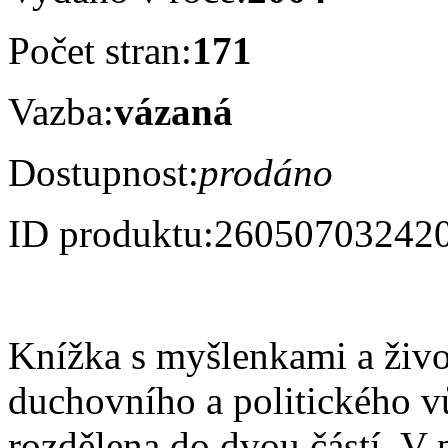
Počet stran:
171
Vazba:
vázaná
Dostupnost:
prodáno
ID produktu:
26050703242
Knížka s myšlenkami a živ
duchovního a politického vů
rozdělena do dvou částí. V p