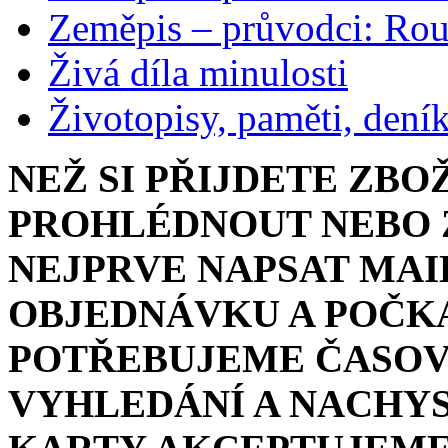
Zeměpis – průvodci: Ro
Živá díla minulosti
Životopisy, paměti, dení
NEŽ SI PŘIJDETE ZBO
PROHLÉDNOUT NEBO Z
NEJPRVE NAPSAT MAI
OBJEDNÁVKU A POČKA
POTŘEBUJEME ČASOV
VYHLEDÁNÍ A NACHYS