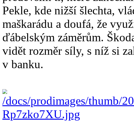
Pekle, kde nižší šlechta, vl
maškarádu a doufá, že využi
ďábelským záměrům. Škoda,
vidět rozměr síly, s níž si z
v banku.