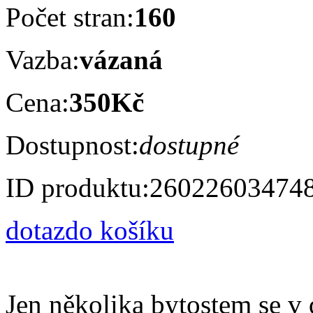
Počet stran:
160
Vazba:
vázaná
Cena:
350Kč
Dostupnost:
dostupné
ID produktu:
26022603474
dotaz
do košíku
Jen několika bytostem se v 