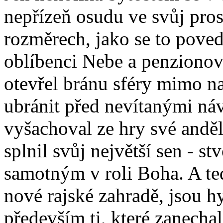
nepřízeň osudu ve svůj pro
rozměrech, jako se to pove
oblíbenci Nebe a penzionov
otevřel bránu sféry mimo naš
ubránit před nevítanými náv
vyšachoval ze hry své andě
splnil svůj největší sen - s
samotným v roli Boha. A teď
nové rajské zahradě, jsou hy
především ti, které zanecha