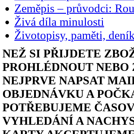
Zeměpis – průvodci: Ro
Živá díla minulosti
Životopisy, paměti, dení
NEŽ SI PŘIJDETE ZBO
PROHLÉDNOUT NEBO Z
NEJPRVE NAPSAT MAI
OBJEDNÁVKU A POČKA
POTŘEBUJEME ČASOV
VYHLEDÁNÍ A NACHYS