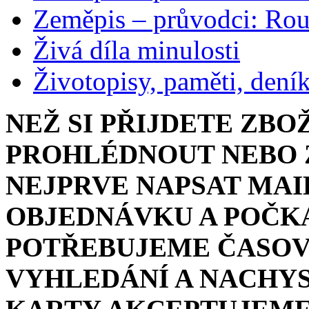
Zeměpis – průvodci: Ro
Živá díla minulosti
Životopisy, paměti, dení
NEŽ SI PŘIJDETE ZBO
PROHLÉDNOUT NEBO Z
NEJPRVE NAPSAT MAI
OBJEDNÁVKU A POČKA
POTŘEBUJEME ČASOV
VYHLEDÁNÍ A NACHYS