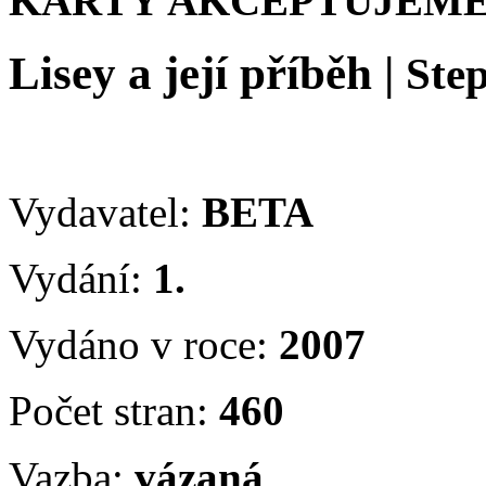
KARTY AKCEPTUJEME
Lisey a její příběh
|
Ste
Vydavatel:
BETA
Vydání:
1.
Vydáno v roce:
2007
Počet stran:
460
Vazba:
vázaná