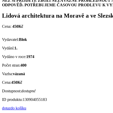
NEŽ SI PŘIJDETE ZBOŽÍ NEZÁVAZNĚ PROHLÉDNOUT 
ODPOVĚĎ. POTŘEBUJEME ČASOVOU PRODLEVU K VYH
Lidová architektura na Moravě a ve Slezs
Cena:
450Kč
Vydavatel:
Blok
Vydání:
1.
Vydáno v roce:
1974
Počet stran:
400
Vazba:
vázaná
Cena:
450Kč
Dostupnost:
dostupné
ID produktu:
130904055183
dotaz
do košíku