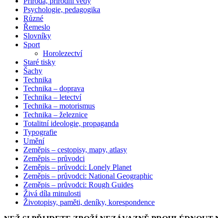
Příroda, přírodní vědy
Psychologie, pedagogika
Různé
Řemeslo
Slovníky
Sport
Horolezectví
Staré tisky
Šachy
Technika
Technika – doprava
Technika – letectví
Technika – motorismus
Technika – železnice
Totalitní ideologie, propaganda
Typografie
Umění
Zeměpis – cestopisy, mapy, atlasy
Zeměpis – průvodci
Zeměpis – průvodci: Lonely Planet
Zeměpis – průvodci: National Geographic
Zeměpis – průvodci: Rough Guides
Živá díla minulosti
Životopisy, paměti, deníky, korespondence