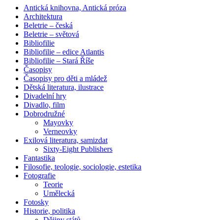
Antická knihovna, Antická próza
Architektura
Beletrie – česká
Beletrie – světová
Bibliofilie
Bibliofilie – edice Atlantis
Bibliofilie – Stará Říše
Časopisy
Časopisy pro děti a mládež
Dětská literatura, ilustrace
Divadelní hry
Divadlo, film
Dobrodružné
Mayovky
Verneovky
Exilová literatura, samizdat
Sixty-Eight Publishers
Fantastika
Filosofie, teologie, sociologie, estetika
Fotografie
Teorie
Umělecká
Fotosky
Historie, politika
Dějiny států