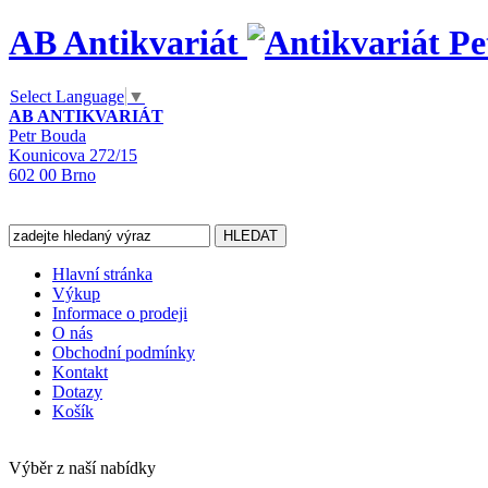
AB Antikvariát
Select Language
▼
AB ANTIKVARIÁT
Petr Bouda
Kounicova 272/15
602 00 Brno
Hlavní stránka
Výkup
Informace o prodeji
O nás
Obchodní podmínky
Kontakt
Dotazy
Košík
Výběr z naší nabídky