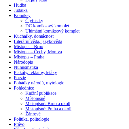
Hudba
Judaika
Komiksy
Čtyřlístky
DC komiksový komplet
Ultimátní komiksový komplet
Kuchařky, domácnost
Literární věda, jazykověda
Místopis – Brno
Místopis – Čechy, Morava
Místopis – Praha
Národopis
Numismatika
Plakáty, reklamy, letáky
Poezie
Pohádky národů, mytologie
Pohlednice
Knižní publikace
Místopisné
Místopisné: Brno a okolí
Místopisné: Praha a okolí
Žánrové
Politika, politologie
Právo