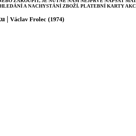
NEBO ZAKOUPIT, JE NUTNÉ NÁM NEJPRVE NAPSAT MAI
LEDÁNÍ A NACHYSTÁNÍ ZBOŽÍ. PLATEBNÍ KARTY AK
ku
|
Václav Frolec
(1974)