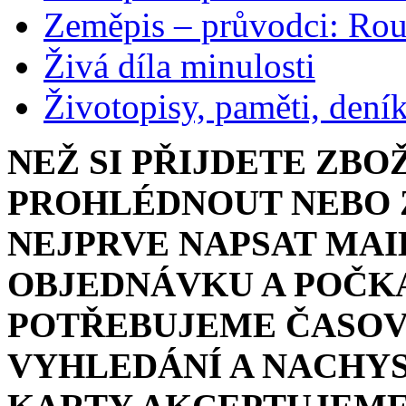
Zeměpis – průvodci: Ro
Živá díla minulosti
Životopisy, paměti, dení
NEŽ SI PŘIJDETE ZBO
PROHLÉDNOUT NEBO Z
NEJPRVE NAPSAT MAI
OBJEDNÁVKU A POČKA
POTŘEBUJEME ČASOV
VYHLEDÁNÍ A NACHYS