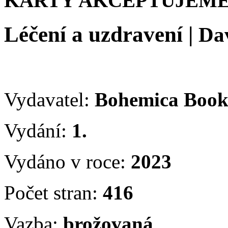
KARTY AKCEPTUJEME
Léčení a uzdravení
|
Da
Vydavatel:
Bohemica Boo
Vydání:
1.
Vydáno v roce:
2023
Počet stran:
416
Vazba:
brožovaná