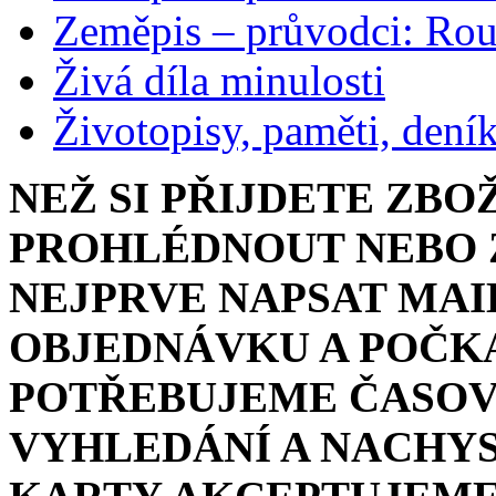
Zeměpis – průvodci: Ro
Živá díla minulosti
Životopisy, paměti, dení
NEŽ SI PŘIJDETE ZBO
PROHLÉDNOUT NEBO Z
NEJPRVE NAPSAT MAI
OBJEDNÁVKU A POČKA
POTŘEBUJEME ČASOV
VYHLEDÁNÍ A NACHYS