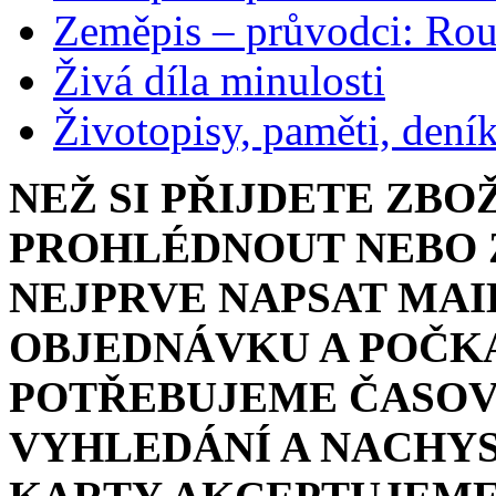
Zeměpis – průvodci: Ro
Živá díla minulosti
Životopisy, paměti, dení
NEŽ SI PŘIJDETE ZBO
PROHLÉDNOUT NEBO Z
NEJPRVE NAPSAT MAI
OBJEDNÁVKU A POČKA
POTŘEBUJEME ČASOV
VYHLEDÁNÍ A NACHYS