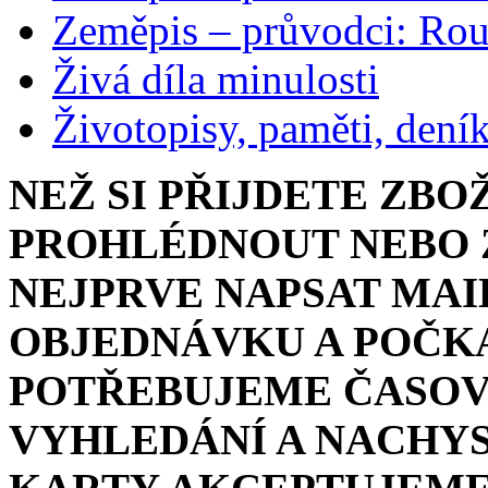
Zeměpis – průvodci: Ro
Živá díla minulosti
Životopisy, paměti, dení
NEŽ SI PŘIJDETE ZBO
PROHLÉDNOUT NEBO Z
NEJPRVE NAPSAT MAI
OBJEDNÁVKU A POČKA
POTŘEBUJEME ČASOV
VYHLEDÁNÍ A NACHYS