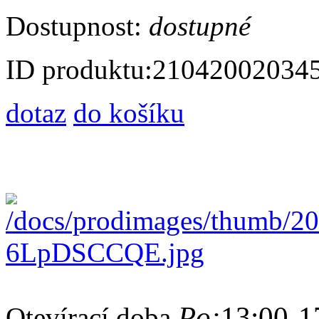
Dostupnost:
dostupné
ID produktu:
21042002034
dotaz
do košíku
Po:
13:00-1
Otevírací doba