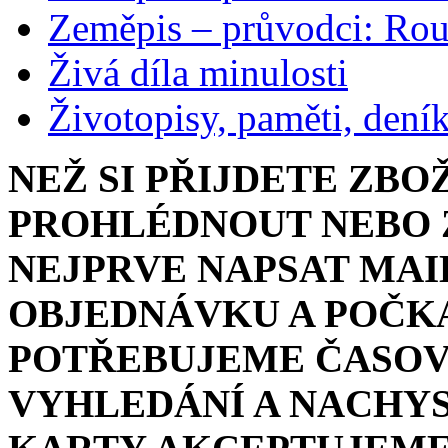
Zeměpis – průvodci: Ro
Živá díla minulosti
Životopisy, paměti, dení
NEŽ SI PŘIJDETE ZBO
PROHLÉDNOUT NEBO Z
NEJPRVE NAPSAT MAI
OBJEDNÁVKU A POČKA
POTŘEBUJEME ČASOV
VYHLEDÁNÍ A NACHYS