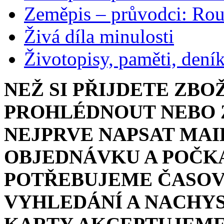
Zeměpis – průvodci: Ro
Živá díla minulosti
Životopisy, paměti, dení
NEŽ SI PŘIJDETE ZBO
PROHLÉDNOUT NEBO Z
NEJPRVE NAPSAT MAI
OBJEDNÁVKU A POČKA
POTŘEBUJEME ČASOV
VYHLEDÁNÍ A NACHYS