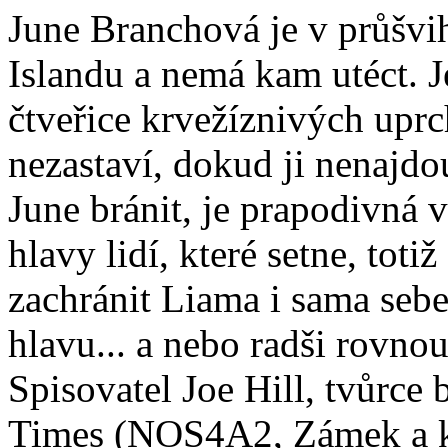
June Branchová je v průšvi
Islandu a nemá kam utéct. J
čtveřice krvežíznivých uprch
nezastaví, dokud ji nenajdo
June bránit, je prapodivná 
hlavy lidí, které setne, tot
zachránit Liama i sama seb
hlavu... a nebo radši rovno
Spisovatel Joe Hill, tvůrce
Times (NOS4A2, Zámek a kl