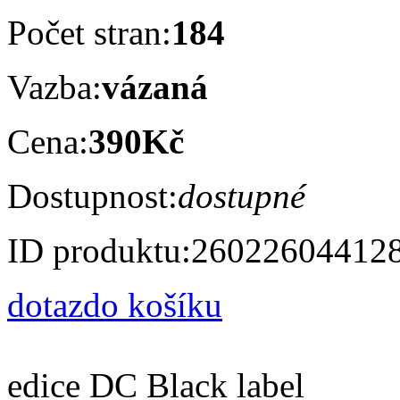
Počet stran:
184
Vazba:
vázaná
Cena:
390Kč
Dostupnost:
dostupné
ID produktu:
26022604412
dotaz
do košíku
edice DC Black label