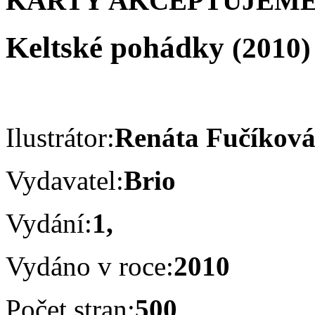
KARTY AKCEPTUJEME
Keltské pohádky
(2010)
Ilustrátor:
Renáta Fučíkov
Vydavatel:
Brio
Vydání:
1,
Vydáno v roce:
2010
Počet stran:
500