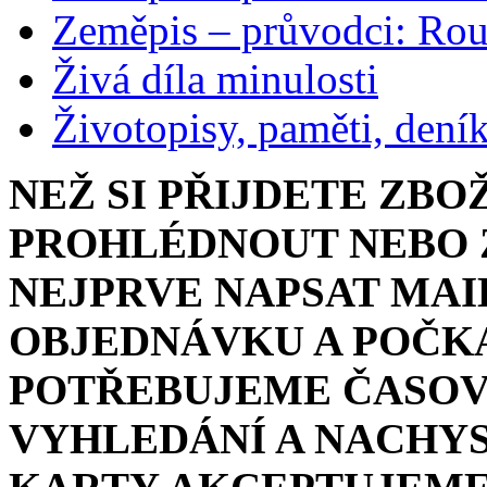
Zeměpis – průvodci: Ro
Živá díla minulosti
Životopisy, paměti, dení
NEŽ SI PŘIJDETE ZBO
PROHLÉDNOUT NEBO Z
NEJPRVE NAPSAT MAI
OBJEDNÁVKU A POČKA
POTŘEBUJEME ČASOV
VYHLEDÁNÍ A NACHYS