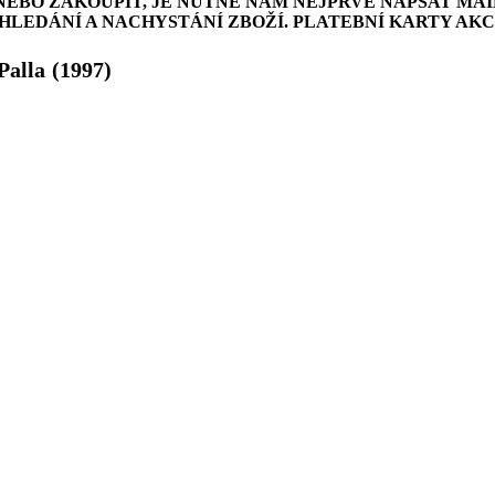
NEBO ZAKOUPIT, JE NUTNÉ NÁM NEJPRVE NAPSAT MAI
LEDÁNÍ A NACHYSTÁNÍ ZBOŽÍ. PLATEBNÍ KARTY AK
Palla
(1997)