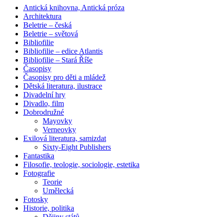
Antická knihovna, Antická próza
Architektura
Beletrie – česká
Beletrie – světová
Bibliofilie
Bibliofilie – edice Atlantis
Bibliofilie – Stará Říše
Časopisy
Časopisy pro děti a mládež
Dětská literatura, ilustrace
Divadelní hry
Divadlo, film
Dobrodružné
Mayovky
Verneovky
Exilová literatura, samizdat
Sixty-Eight Publishers
Fantastika
Filosofie, teologie, sociologie, estetika
Fotografie
Teorie
Umělecká
Fotosky
Historie, politika
Dějiny států