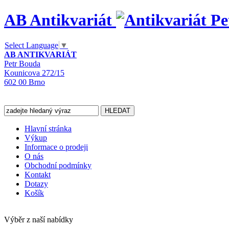
AB Antikvariát
Select Language
▼
AB ANTIKVARIÁT
Petr Bouda
Kounicova 272/15
602 00 Brno
Hlavní stránka
Výkup
Informace o prodeji
O nás
Obchodní podmínky
Kontakt
Dotazy
Košík
Výběr z naší nabídky