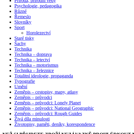
Příroda, přírodní vědy
Psychologie, pedagogika
Různé
Řemeslo
Slovníky
Sport
Horolezectví
Staré tisky
Šachy
Technika
Technika – doprava
Technika – letectví
Technika – motorismus
Technika – železnice
Totalitní ideologie, propaganda
Typografie
Umění
Zeměpis – cestopisy, mapy, atlasy
Zeměpis – průvodci
Zeměpis – průvodci: Lonely Planet
Zeměpis – průvodci: National Geographic
Zeměpis – průvodci: Rough Guides
Živá díla minulosti
Životopisy, paměti, deníky, korespondence