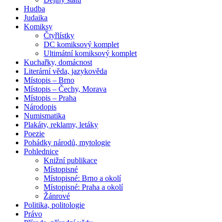
Hudba
Judaika
Komiksy
Čtyřlístky
DC komiksový komplet
Ultimátní komiksový komplet
Kuchařky, domácnost
Literární věda, jazykověda
Místopis – Brno
Místopis – Čechy, Morava
Místopis – Praha
Národopis
Numismatika
Plakáty, reklamy, letáky
Poezie
Pohádky národů, mytologie
Pohlednice
Knižní publikace
Místopisné
Místopisné: Brno a okolí
Místopisné: Praha a okolí
Žánrové
Politika, politologie
Právo