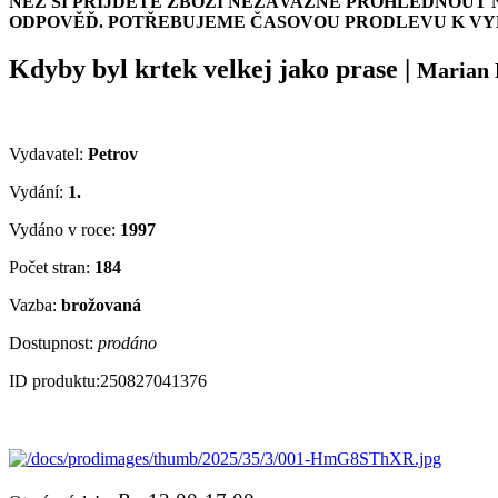
NEŽ SI PŘIJDETE ZBOŽÍ NEZÁVAZNĚ PROHLÉDNOUT 
ODPOVĚĎ. POTŘEBUJEME ČASOVOU PRODLEVU K VYH
Kdyby byl krtek velkej jako prase
|
Marian 
Vydavatel:
Petrov
Vydání:
1.
Vydáno v roce:
1997
Počet stran:
184
Vazba:
brožovaná
Dostupnost:
prodáno
ID produktu:
250827041376