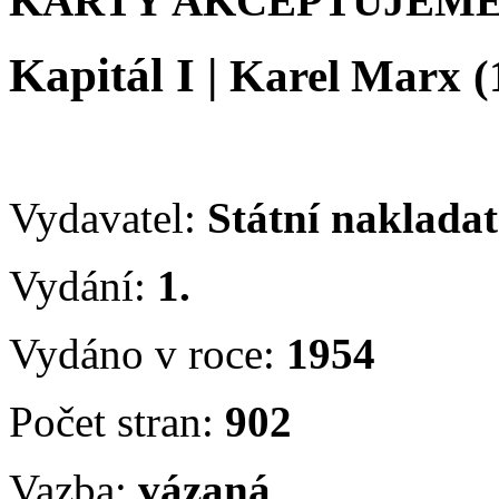
KARTY AKCEPTUJEME
Kapitál I
|
Karel Marx
(
Vydavatel:
Státní nakladate
Vydání:
1.
Vydáno v roce:
1954
Počet stran:
902
Vazba:
vázaná