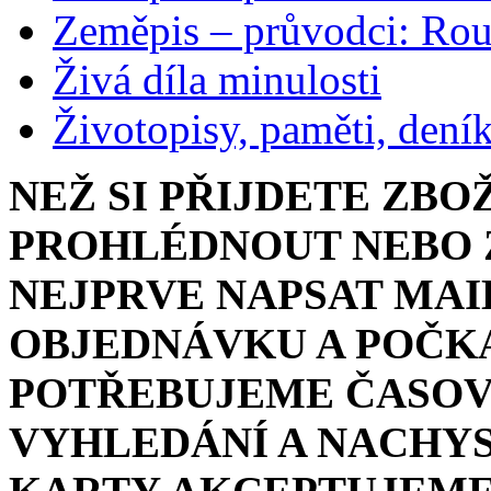
Zeměpis – průvodci: Ro
Živá díla minulosti
Životopisy, paměti, dení
NEŽ SI PŘIJDETE ZBO
PROHLÉDNOUT NEBO Z
NEJPRVE NAPSAT MAI
OBJEDNÁVKU A POČKA
POTŘEBUJEME ČASOV
VYHLEDÁNÍ A NACHYS