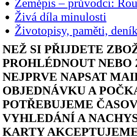
Zeměpis – průvodci: Ro
Živá díla minulosti
Životopisy, paměti, dení
NEŽ SI PŘIJDETE ZBO
PROHLÉDNOUT NEBO Z
NEJPRVE NAPSAT MAI
OBJEDNÁVKU A POČKA
POTŘEBUJEME ČASOV
VYHLEDÁNÍ A NACHYS
KARTY AKCEPTUJEME