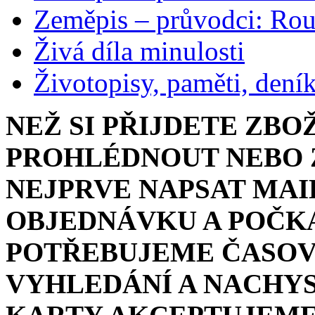
Zeměpis – průvodci: Ro
Živá díla minulosti
Životopisy, paměti, dení
NEŽ SI PŘIJDETE ZBO
PROHLÉDNOUT NEBO Z
NEJPRVE NAPSAT MAI
OBJEDNÁVKU A POČKA
POTŘEBUJEME ČASOV
VYHLEDÁNÍ A NACHYS