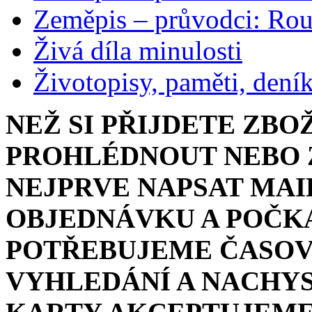
Zeměpis – průvodci: Ro
Živá díla minulosti
Životopisy, paměti, dení
NEŽ SI PŘIJDETE ZBO
PROHLÉDNOUT NEBO Z
NEJPRVE NAPSAT MAI
OBJEDNÁVKU A POČKA
POTŘEBUJEME ČASOV
VYHLEDÁNÍ A NACHYS