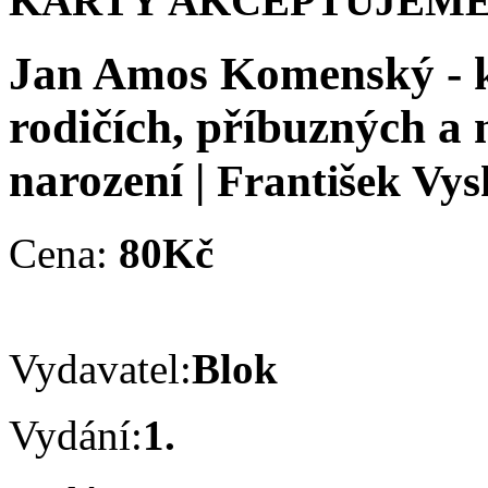
KARTY AKCEPTUJEME
Jan Amos Komenský - ka
rodičích, příbuzných a 
narození
|
František Vys
Cena:
80Kč
Vydavatel:
Blok
Vydání:
1.