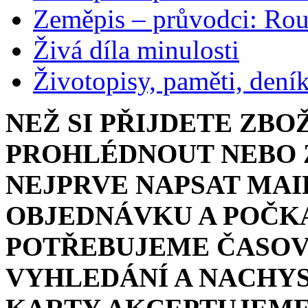
Zeměpis – průvodci: Ro
Živá díla minulosti
Životopisy, paměti, dení
NEŽ SI PŘIJDETE ZBO
PROHLÉDNOUT NEBO Z
NEJPRVE NAPSAT MAI
OBJEDNÁVKU A POČKA
POTŘEBUJEME ČASOV
VYHLEDÁNÍ A NACHYS