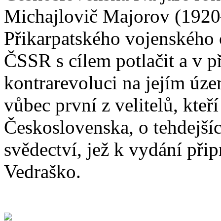
Michajlovič Majorov (1920–
Přikarpatského vojenského
ČSSR s cílem potlačit a v př
kontrarevoluci na jejím úze
vůbec první z velitelů, kteř
Československa, o tehdejší
svědectví, jež k vydání při
Vedraško.