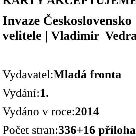
KARTY AKCEPTUJEME
Invaze Československo 
velitele
|
Vladimir Vedr
Vydavatel:
Mladá fronta
Vydání:
1.
Vydáno v roce:
2014
Počet stran:
336+16 příloh