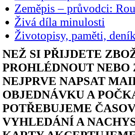
Zeměpis – průvodci: Ro
Živá díla minulosti
Životopisy, paměti, dení
NEŽ SI PŘIJDETE ZBO
PROHLÉDNOUT NEBO Z
NEJPRVE NAPSAT MAI
OBJEDNÁVKU A POČKA
POTŘEBUJEME ČASOV
VYHLEDÁNÍ A NACHYS