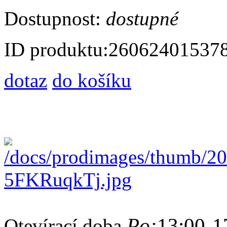
Dostupnost:
dostupné
ID produktu:
26062401537
dotaz
do košíku
Po:
13:00-1
Otevírací doba