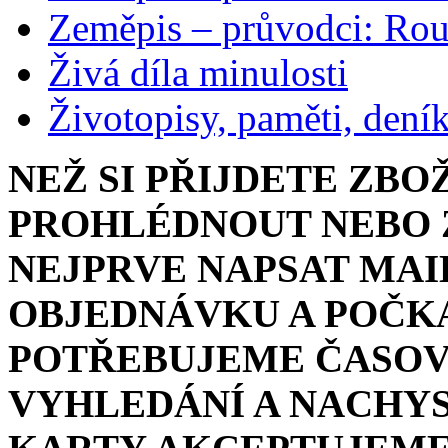
Zeměpis – průvodci: Ro
Živá díla minulosti
Životopisy, paměti, dení
NEŽ SI PŘIJDETE ZBO
PROHLÉDNOUT NEBO Z
NEJPRVE NAPSAT MAI
OBJEDNÁVKU A POČKA
POTŘEBUJEME ČASOV
VYHLEDÁNÍ A NACHYS