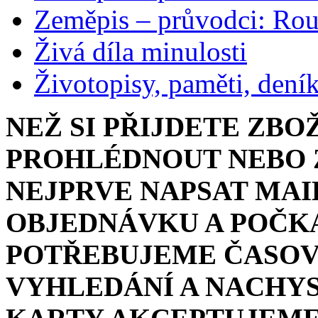
Zeměpis – průvodci: Ro
Živá díla minulosti
Životopisy, paměti, dení
NEŽ SI PŘIJDETE ZBO
PROHLÉDNOUT NEBO Z
NEJPRVE NAPSAT MAI
OBJEDNÁVKU A POČKA
POTŘEBUJEME ČASOV
VYHLEDÁNÍ A NACHYS