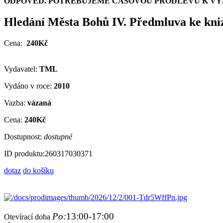
ODPOVĚĎ. POTŘEBUJEME ČASOVOU PRODLEVU K VYH
Hledání Města Bohů IV. Předmluva ke kni
Cena:
240Kč
Vydavatel:
TML
Vydáno v roce:
2010
Vazba:
vázaná
Cena:
240Kč
Dostupnost:
dostupné
ID produktu:
260317030371
dotaz
do košíku
Po:
13:00-17:00
Otevírací doba