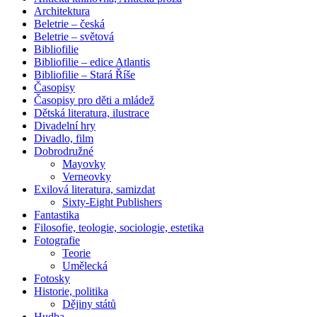
Architektura
Beletrie – česká
Beletrie – světová
Bibliofilie
Bibliofilie – edice Atlantis
Bibliofilie – Stará Říše
Časopisy
Časopisy pro děti a mládež
Dětská literatura, ilustrace
Divadelní hry
Divadlo, film
Dobrodružné
Mayovky
Verneovky
Exilová literatura, samizdat
Sixty-Eight Publishers
Fantastika
Filosofie, teologie, sociologie, estetika
Fotografie
Teorie
Umělecká
Fotosky
Historie, politika
Dějiny států
Hudba