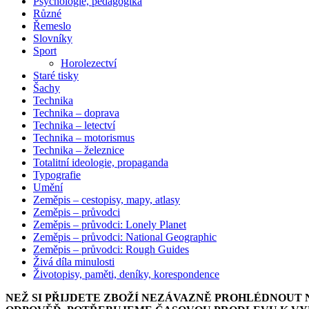
Psychologie, pedagogika
Různé
Řemeslo
Slovníky
Sport
Horolezectví
Staré tisky
Šachy
Technika
Technika – doprava
Technika – letectví
Technika – motorismus
Technika – železnice
Totalitní ideologie, propaganda
Typografie
Umění
Zeměpis – cestopisy, mapy, atlasy
Zeměpis – průvodci
Zeměpis – průvodci: Lonely Planet
Zeměpis – průvodci: National Geographic
Zeměpis – průvodci: Rough Guides
Živá díla minulosti
Životopisy, paměti, deníky, korespondence
NEŽ SI PŘIJDETE ZBOŽÍ NEZÁVAZNĚ PROHLÉDNOUT 