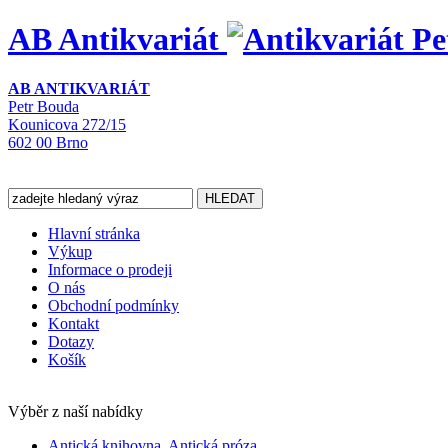
AB Antikvariát
AB ANTIKVARIÁT
Petr Bouda
Kounicova 272/15
602 00 Brno
Hlavní stránka
Výkup
Informace o prodeji
O nás
Obchodní podmínky
Kontakt
Dotazy
Košík
Výběr z naší nabídky
Antická knihovna, Antická próza