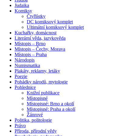
Judaika
Komiksy
Čtyřlístky
DC komiksový komplet
Ultimátní komiksový komplet
Kuchařky, domácnost
Literární věda, jazykověda
Místopis – Brno
Místopis – Čechy, Morava
Místopis – Praha
Národopis
Numismatika
Plakáty, reklamy, letáky
Poezie
Pohádky národů, mytologie
Pohlednice
Knižní publikace
Místopisné
Místopisné: Brno a okolí
Místopisné: Praha a okolí
Žánrové
Politika, politologie
Právo
Příroda, přírodní vědy