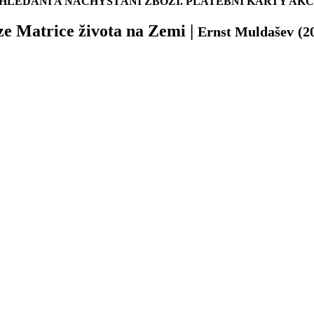
LEDÁNÍ A NACHYSTÁNÍ ZBOŽÍ. PLATEBNÍ KARTY AK
ze Matrice života na Zemi
|
Ernst Muldašev
(2