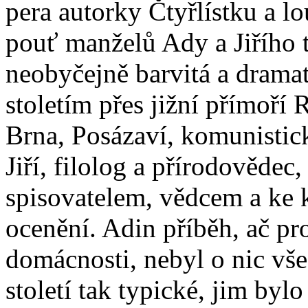
pera autorky Čtyřlístku a l
pouť manželů Ady a Jiřího t
neobyčejně barvitá a dramat
stoletím přes jižní přímoří
Brna, Posázaví, komunistic
Jiří, filolog a přírodovědec
spisovatelem, vědcem a ke 
ocenění. Adin příběh, ač pro
domácnosti, nebyl o nic vše
století tak typické, jim bylo