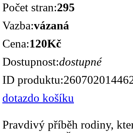
Počet stran:
295
Vazba:
vázaná
Cena:
120Kč
Dostupnost:
dostupné
ID produktu:
26070201446
dotaz
do košíku
Pravdivý příběh rodiny, kter