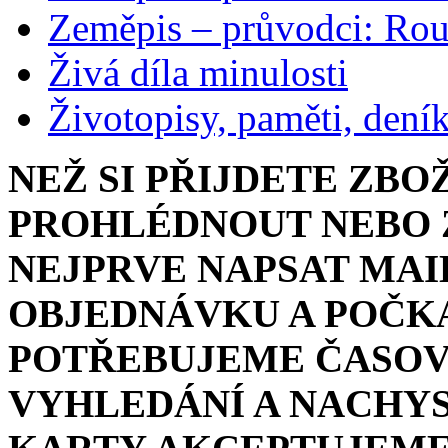
Zeměpis – průvodci: Ro
Živá díla minulosti
Životopisy, paměti, dení
NEŽ SI PŘIJDETE ZBO
PROHLÉDNOUT NEBO Z
NEJPRVE NAPSAT MAI
OBJEDNÁVKU A POČKA
POTŘEBUJEME ČASOV
VYHLEDÁNÍ A NACHYS