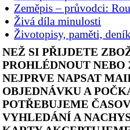
Zeměpis – průvodci: Ro
Živá díla minulosti
Životopisy, paměti, dení
NEŽ SI PŘIJDETE ZBO
PROHLÉDNOUT NEBO Z
NEJPRVE NAPSAT MAI
OBJEDNÁVKU A POČKA
POTŘEBUJEME ČASOV
VYHLEDÁNÍ A NACHYS