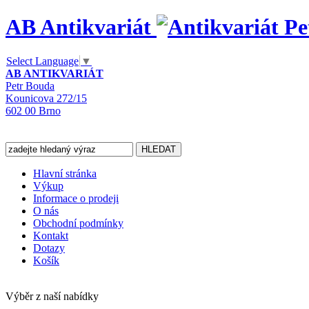
AB Antikvariát
Select Language
▼
AB ANTIKVARIÁT
Petr Bouda
Kounicova 272/15
602 00 Brno
Hlavní stránka
Výkup
Informace o prodeji
O nás
Obchodní podmínky
Kontakt
Dotazy
Košík
Výběr z naší nabídky