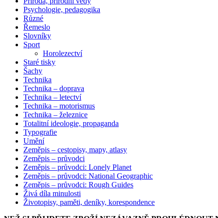
Příroda, přírodní vědy
Psychologie, pedagogika
Různé
Řemeslo
Slovníky
Sport
Horolezectví
Staré tisky
Šachy
Technika
Technika – doprava
Technika – letectví
Technika – motorismus
Technika – železnice
Totalitní ideologie, propaganda
Typografie
Umění
Zeměpis – cestopisy, mapy, atlasy
Zeměpis – průvodci
Zeměpis – průvodci: Lonely Planet
Zeměpis – průvodci: National Geographic
Zeměpis – průvodci: Rough Guides
Živá díla minulosti
Životopisy, paměti, deníky, korespondence