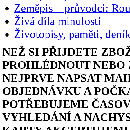
Zeměpis – průvodci: Ro
Živá díla minulosti
Životopisy, paměti, dení
NEŽ SI PŘIJDETE ZBO
PROHLÉDNOUT NEBO Z
NEJPRVE NAPSAT MAI
OBJEDNÁVKU A POČKA
POTŘEBUJEME ČASOV
VYHLEDÁNÍ A NACHYS