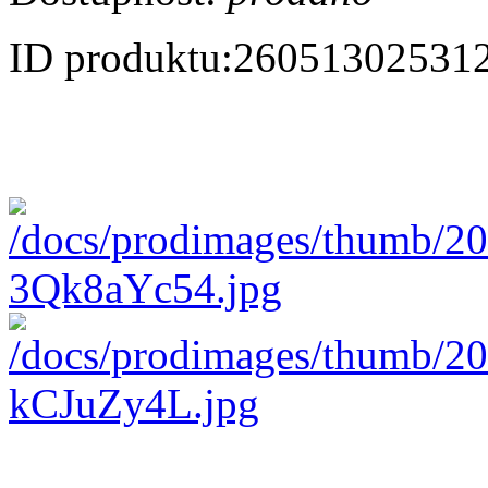
ID produktu:
26051302531