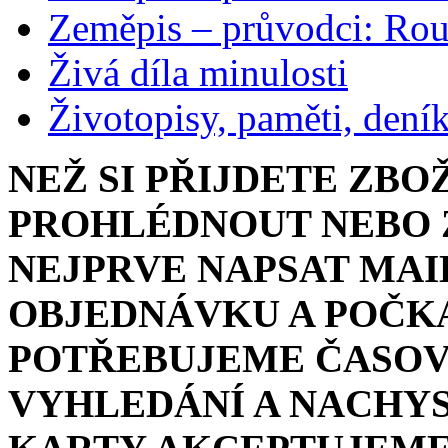
Zeměpis – průvodci: Ro
Živá díla minulosti
Životopisy, paměti, dení
NEŽ SI PŘIJDETE ZBO
PROHLÉDNOUT NEBO Z
NEJPRVE NAPSAT MAI
OBJEDNÁVKU A POČKA
POTŘEBUJEME ČASOV
VYHLEDÁNÍ A NACHYS