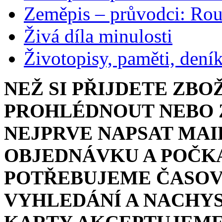
Zeměpis – průvodci: Ro
Živá díla minulosti
Životopisy, paměti, dení
NEŽ SI PŘIJDETE ZBO
PROHLÉDNOUT NEBO Z
NEJPRVE NAPSAT MAI
OBJEDNÁVKU A POČKA
POTŘEBUJEME ČASOV
VYHLEDÁNÍ A NACHYS