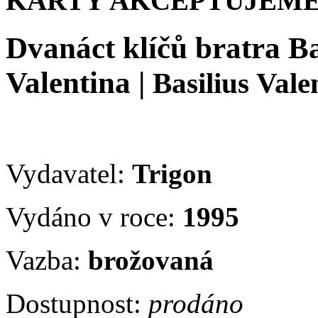
KARTY AKCEPTUJEME
Dvanáct klíčů bratra Ba
Valentina
|
Basilius Vale
Vydavatel:
Trigon
Vydáno v roce:
1995
Vazba:
brožovaná
Dostupnost:
prodáno