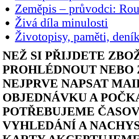
Zeměpis – průvodci: Ro
Živá díla minulosti
Životopisy, paměti, dení
NEŽ SI PŘIJDETE ZBO
PROHLÉDNOUT NEBO Z
NEJPRVE NAPSAT MAI
OBJEDNÁVKU A POČKA
POTŘEBUJEME ČASOV
VYHLEDÁNÍ A NACHYS