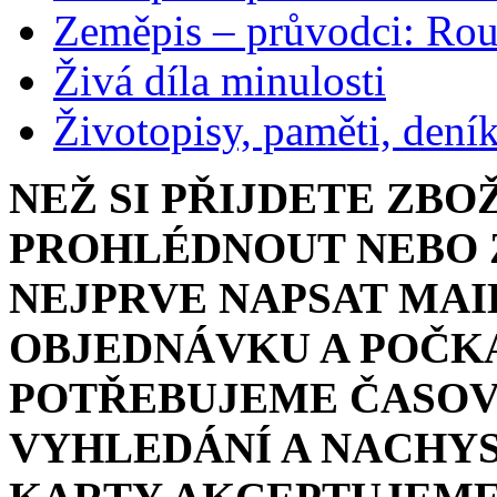
Zeměpis – průvodci: Ro
Živá díla minulosti
Životopisy, paměti, dení
NEŽ SI PŘIJDETE ZBO
PROHLÉDNOUT NEBO Z
NEJPRVE NAPSAT MAI
OBJEDNÁVKU A POČKA
POTŘEBUJEME ČASOV
VYHLEDÁNÍ A NACHYS