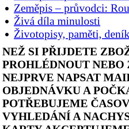
Zeměpis – průvodci: Ro
Živá díla minulosti
Životopisy, paměti, dení
NEŽ SI PŘIJDETE ZBO
PROHLÉDNOUT NEBO Z
NEJPRVE NAPSAT MAI
OBJEDNÁVKU A POČKA
POTŘEBUJEME ČASOV
VYHLEDÁNÍ A NACHYS