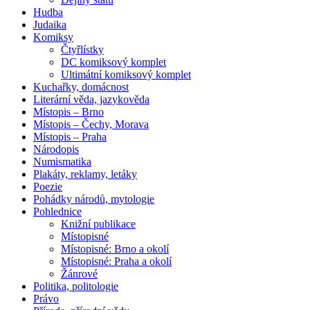
Hudba
Judaika
Komiksy
Čtyřlístky
DC komiksový komplet
Ultimátní komiksový komplet
Kuchařky, domácnost
Literární věda, jazykověda
Místopis – Brno
Místopis – Čechy, Morava
Místopis – Praha
Národopis
Numismatika
Plakáty, reklamy, letáky
Poezie
Pohádky národů, mytologie
Pohlednice
Knižní publikace
Místopisné
Místopisné: Brno a okolí
Místopisné: Praha a okolí
Žánrové
Politika, politologie
Právo