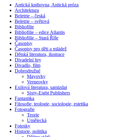
Antická knihovna, Antická próza
Architektura
Beletrie – česká
Beletrie – světová
Bibliofilie
Bibliofilie – edice Atlantis
Bibliofilie – Stará Říše
Časopisy
Časopisy pro děti a mládež
Dětská literatura, ilustrace
Divadelní hry
Divadlo, film
Dobrodružné
Mayovky
Verneovky
Exilová literatura, samizdat
Sixty-Eight Publishers
Fantastika
Filosofie, teologie, sociologie, estetika
Fotografie
Teorie
Umělecká
Fotosky
Historie, politika
Dějiny států