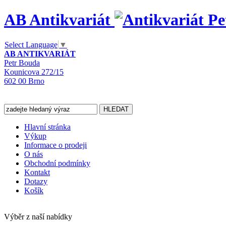
AB Antikvariát
Select Language
▼
AB ANTIKVARIÁT
Petr Bouda
Kounicova 272/15
602 00 Brno
Hlavní stránka
Výkup
Informace o prodeji
O nás
Obchodní podmínky
Kontakt
Dotazy
Košík
Výběr z naší nabídky