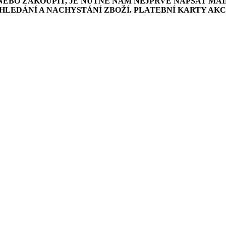
NEBO ZAKOUPIT, JE NUTNÉ NÁM NEJPRVE NAPSAT MAI
LEDÁNÍ A NACHYSTÁNÍ ZBOŽÍ. PLATEBNÍ KARTY AK