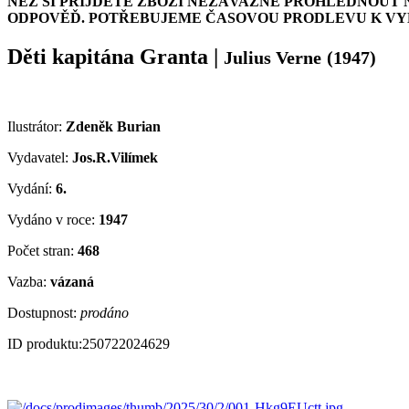
NEŽ SI PŘIJDETE ZBOŽÍ NEZÁVAZNĚ PROHLÉDNOUT 
ODPOVĚĎ. POTŘEBUJEME ČASOVOU PRODLEVU K VYH
Děti kapitána Granta
|
Julius Verne
(1947)
Ilustrátor:
Zdeněk Burian
Vydavatel:
Jos.R.Vilímek
Vydání:
6.
Vydáno v roce:
1947
Počet stran:
468
Vazba:
vázaná
Dostupnost:
prodáno
ID produktu:
250722024629