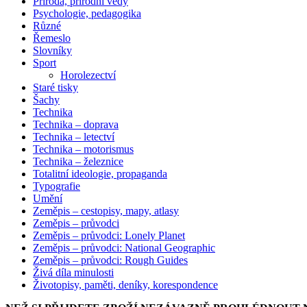
Příroda, přírodní vědy
Psychologie, pedagogika
Různé
Řemeslo
Slovníky
Sport
Horolezectví
Staré tisky
Šachy
Technika
Technika – doprava
Technika – letectví
Technika – motorismus
Technika – železnice
Totalitní ideologie, propaganda
Typografie
Umění
Zeměpis – cestopisy, mapy, atlasy
Zeměpis – průvodci
Zeměpis – průvodci: Lonely Planet
Zeměpis – průvodci: National Geographic
Zeměpis – průvodci: Rough Guides
Živá díla minulosti
Životopisy, paměti, deníky, korespondence