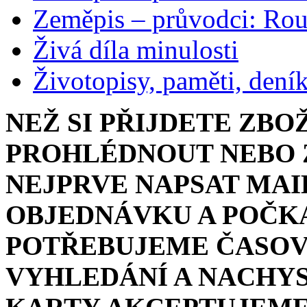
Zeměpis – průvodci: Ro
Živá díla minulosti
Životopisy, paměti, dení
NEŽ SI PŘIJDETE ZBO
PROHLÉDNOUT NEBO Z
NEJPRVE NAPSAT MAI
OBJEDNÁVKU A POČKA
POTŘEBUJEME ČASOV
VYHLEDÁNÍ A NACHYS