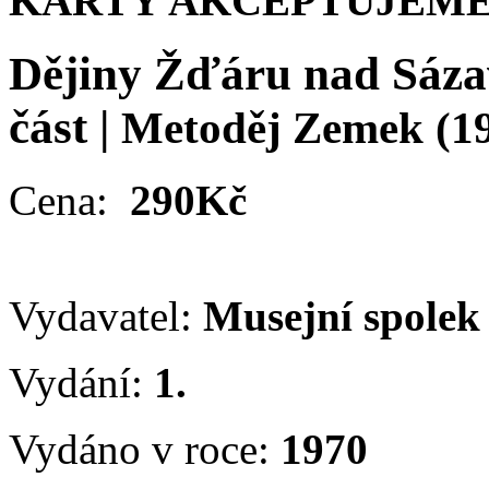
KARTY AKCEPTUJEME
Dějiny Žďáru nad Sázav
část
|
Metoděj Zemek
(1
Cena:
290Kč
Vydavatel:
Musejní spolek
Vydání:
1.
Vydáno v roce:
1970