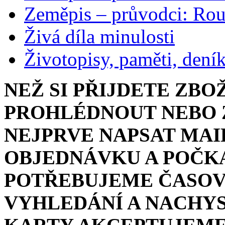
Zeměpis – průvodci: Ro
Živá díla minulosti
Životopisy, paměti, dení
NEŽ SI PŘIJDETE ZBO
PROHLÉDNOUT NEBO Z
NEJPRVE NAPSAT MAI
OBJEDNÁVKU A POČKA
POTŘEBUJEME ČASOV
VYHLEDÁNÍ A NACHYS