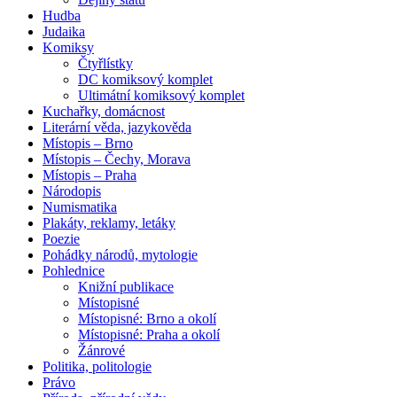
Hudba
Judaika
Komiksy
Čtyřlístky
DC komiksový komplet
Ultimátní komiksový komplet
Kuchařky, domácnost
Literární věda, jazykověda
Místopis – Brno
Místopis – Čechy, Morava
Místopis – Praha
Národopis
Numismatika
Plakáty, reklamy, letáky
Poezie
Pohádky národů, mytologie
Pohlednice
Knižní publikace
Místopisné
Místopisné: Brno a okolí
Místopisné: Praha a okolí
Žánrové
Politika, politologie
Právo