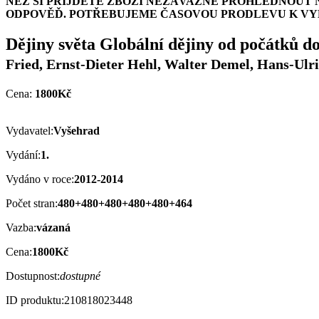
NEŽ SI PŘIJDETE ZBOŽÍ NEZÁVAZNĚ PROHLÉDNOUT 
ODPOVĚĎ. POTŘEBUJEME ČASOVOU PRODLEVU K VYH
Dějiny světa Globální dějiny od počátků do 
Fried, Ernst-Dieter Hehl, Walter Demel, Hans-Ul
Cena:
1800Kč
Vydavatel:
Vyšehrad
Vydání:
1.
Vydáno v roce:
2012-2014
Počet stran:
480+480+480+480+480+464
Vazba:
vázaná
Cena:
1800Kč
Dostupnost:
dostupné
ID produktu:
210818023448