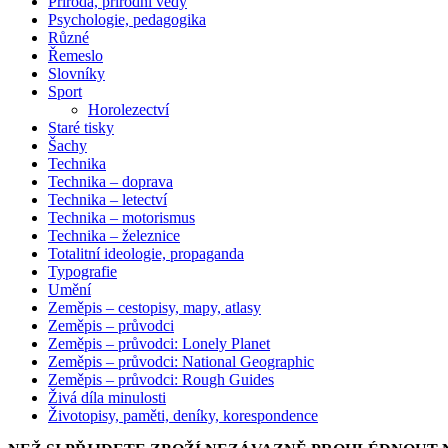
Příroda, přírodní vědy
Psychologie, pedagogika
Různé
Řemeslo
Slovníky
Sport
Horolezectví
Staré tisky
Šachy
Technika
Technika – doprava
Technika – letectví
Technika – motorismus
Technika – železnice
Totalitní ideologie, propaganda
Typografie
Umění
Zeměpis – cestopisy, mapy, atlasy
Zeměpis – průvodci
Zeměpis – průvodci: Lonely Planet
Zeměpis – průvodci: National Geographic
Zeměpis – průvodci: Rough Guides
Živá díla minulosti
Životopisy, paměti, deníky, korespondence