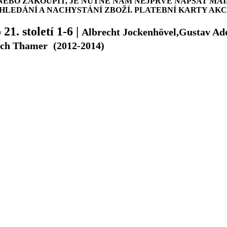
NEBO ZAKOUPIT, JE NUTNÉ NÁM NEJPRVE NAPSAT MAI
LEDÁNÍ A NACHYSTÁNÍ ZBOŽÍ. PLATEBNÍ KARTY AK
21. století 1-6
|
Albrecht Jockenhövel,Gustav Ad
rich Thamer
(2012-2014)