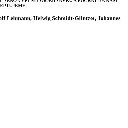
L NEBO VYPLNIT OBJEDNÁVKU A POČKAT NA NAŠI
CEPTUJEME.
olf Lehmann, Helwig Schmidt-Glintzer, Johannes