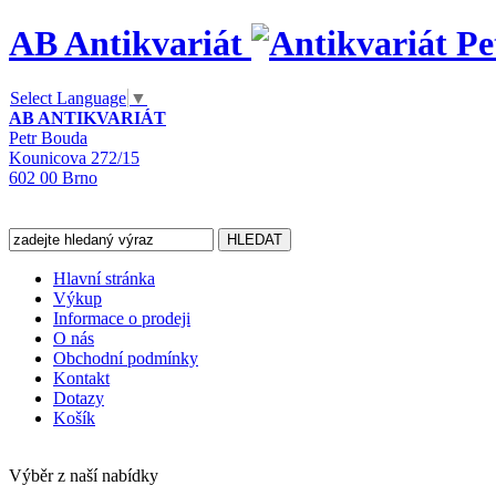
AB Antikvariát
Select Language
▼
AB ANTIKVARIÁT
Petr Bouda
Kounicova 272/15
602 00 Brno
Hlavní stránka
Výkup
Informace o prodeji
O nás
Obchodní podmínky
Kontakt
Dotazy
Košík
Výběr z naší nabídky