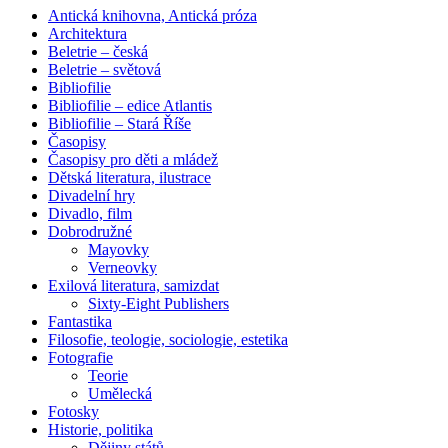
Antická knihovna, Antická próza
Architektura
Beletrie – česká
Beletrie – světová
Bibliofilie
Bibliofilie – edice Atlantis
Bibliofilie – Stará Říše
Časopisy
Časopisy pro děti a mládež
Dětská literatura, ilustrace
Divadelní hry
Divadlo, film
Dobrodružné
Mayovky
Verneovky
Exilová literatura, samizdat
Sixty-Eight Publishers
Fantastika
Filosofie, teologie, sociologie, estetika
Fotografie
Teorie
Umělecká
Fotosky
Historie, politika
Dějiny států