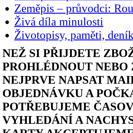
Zeměpis – průvodci: Ro
Živá díla minulosti
Životopisy, paměti, dení
NEŽ SI PŘIJDETE ZBO
PROHLÉDNOUT NEBO Z
NEJPRVE NAPSAT MAI
OBJEDNÁVKU A POČKA
POTŘEBUJEME ČASOV
VYHLEDÁNÍ A NACHYS