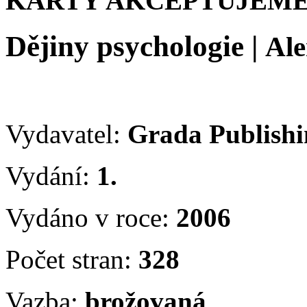
KARTY AKCEPTUJEME
Dějiny psychologie
|
Ale
Vydavatel:
Grada Publish
Vydání:
1.
Vydáno v roce:
2006
Počet stran:
328
Vazba:
brožovaná