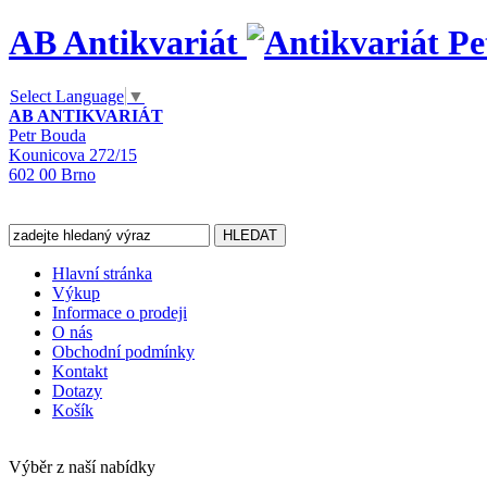
AB Antikvariát
Select Language
▼
AB ANTIKVARIÁT
Petr Bouda
Kounicova 272/15
602 00 Brno
Hlavní stránka
Výkup
Informace o prodeji
O nás
Obchodní podmínky
Kontakt
Dotazy
Košík
Výběr z naší nabídky