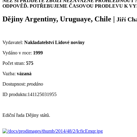
NEŽ SI PŘIJDETE ZBOŽÍ NEZÁVAZNĚ PROHLÉDNOUT 
ODPOVĚĎ. POTŘEBUJEME ČASOVOU PRODLEVU K VYH
Dějiny Argentiny, Uruguaye, Chile
|
Jiří Ch
Vydavatel:
Nakladatelství Lidové noviny
Vydáno v roce:
1999
Počet stran:
575
Vazba:
vázaná
Dostupnost:
prodáno
ID produktu:
141125031955
Ediční řada Dějiny států.