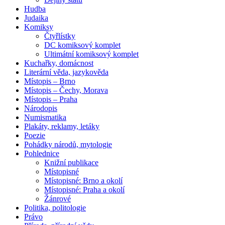
Hudba
Judaika
Komiksy
Čtyřlístky
DC komiksový komplet
Ultimátní komiksový komplet
Kuchařky, domácnost
Literární věda, jazykověda
Místopis – Brno
Místopis – Čechy, Morava
Místopis – Praha
Národopis
Numismatika
Plakáty, reklamy, letáky
Poezie
Pohádky národů, mytologie
Pohlednice
Knižní publikace
Místopisné
Místopisné: Brno a okolí
Místopisné: Praha a okolí
Žánrové
Politika, politologie
Právo