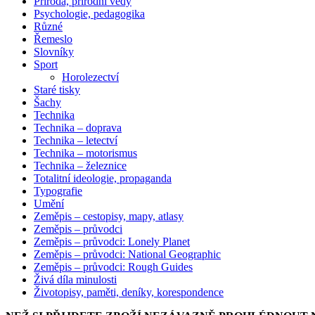
Příroda, přírodní vědy
Psychologie, pedagogika
Různé
Řemeslo
Slovníky
Sport
Horolezectví
Staré tisky
Šachy
Technika
Technika – doprava
Technika – letectví
Technika – motorismus
Technika – železnice
Totalitní ideologie, propaganda
Typografie
Umění
Zeměpis – cestopisy, mapy, atlasy
Zeměpis – průvodci
Zeměpis – průvodci: Lonely Planet
Zeměpis – průvodci: National Geographic
Zeměpis – průvodci: Rough Guides
Živá díla minulosti
Životopisy, paměti, deníky, korespondence