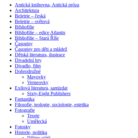
Antická knihovna, Antická próza
Architektura
Beletrie – česká
Beletrie – světová
Bibliofilie
Bibliofilie – edice Atlantis
Bibliofilie – Stará Říše
Časopisy
Časopisy pro děti a mládež
Dětská literatura, ilustrace
Divadelní hry
Divadlo, film
Dobrodružné
Mayovky
Verneovky
Exilová literatura, samizdat
Sixty-Eight Publishers
Fantastika
Filosofie, teologie, sociologie, estetika
Fotografie
Teorie
Umělecká
Fotosky
Historie, politika
Dějiny států