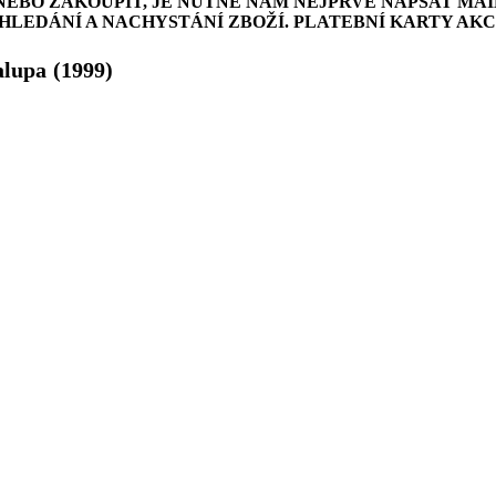
NEBO ZAKOUPIT, JE NUTNÉ NÁM NEJPRVE NAPSAT MAI
LEDÁNÍ A NACHYSTÁNÍ ZBOŽÍ. PLATEBNÍ KARTY AK
alupa
(1999)