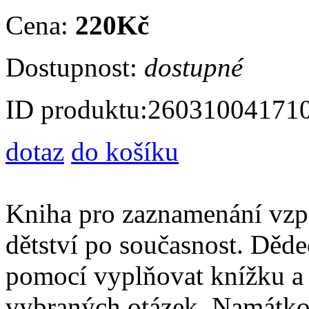
Cena:
220Kč
Dostupnost:
dostupné
ID produktu:
26031004171
dotaz
do košíku
Kniha pro zaznamenání vz
dětství po současnost. Děd
pomocí vyplňovat knížku a 
vybraných otázek. Namátkou