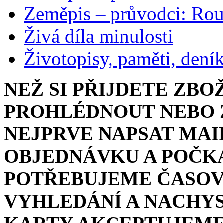
Zeměpis – průvodci: Ro
Živá díla minulosti
Životopisy, paměti, dení
NEŽ SI PŘIJDETE ZBO
PROHLÉDNOUT NEBO Z
NEJPRVE NAPSAT MAI
OBJEDNÁVKU A POČKA
POTŘEBUJEME ČASOV
VYHLEDÁNÍ A NACHYS