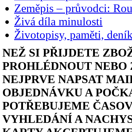
Zeměpis – průvodci: Ro
Živá díla minulosti
Životopisy, paměti, dení
NEŽ SI PŘIJDETE ZBO
PROHLÉDNOUT NEBO Z
NEJPRVE NAPSAT MAI
OBJEDNÁVKU A POČKA
POTŘEBUJEME ČASOV
VYHLEDÁNÍ A NACHYS