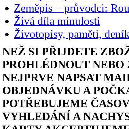
Zeměpis – průvodci: Ro
Živá díla minulosti
Životopisy, paměti, dení
NEŽ SI PŘIJDETE ZBO
PROHLÉDNOUT NEBO Z
NEJPRVE NAPSAT MAI
OBJEDNÁVKU A POČKA
POTŘEBUJEME ČASOV
VYHLEDÁNÍ A NACHYS