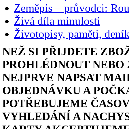
Zeměpis – průvodci: Ro
Živá díla minulosti
Životopisy, paměti, dení
NEŽ SI PŘIJDETE ZBO
PROHLÉDNOUT NEBO Z
NEJPRVE NAPSAT MAI
OBJEDNÁVKU A POČKA
POTŘEBUJEME ČASOV
VYHLEDÁNÍ A NACHYS