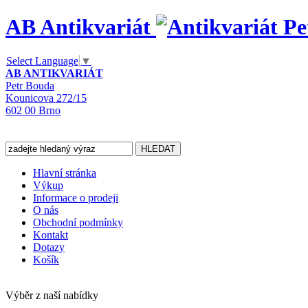
AB Antikvariát
Select Language
▼
AB ANTIKVARIÁT
Petr Bouda
Kounicova 272/15
602 00 Brno
Hlavní stránka
Výkup
Informace o prodeji
O nás
Obchodní podmínky
Kontakt
Dotazy
Košík
Výběr z naší nabídky