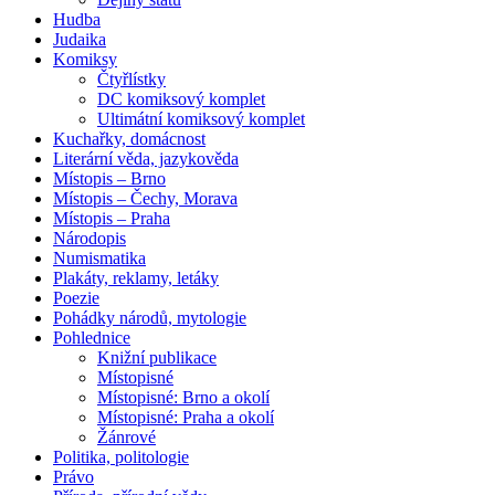
Hudba
Judaika
Komiksy
Čtyřlístky
DC komiksový komplet
Ultimátní komiksový komplet
Kuchařky, domácnost
Literární věda, jazykověda
Místopis – Brno
Místopis – Čechy, Morava
Místopis – Praha
Národopis
Numismatika
Plakáty, reklamy, letáky
Poezie
Pohádky národů, mytologie
Pohlednice
Knižní publikace
Místopisné
Místopisné: Brno a okolí
Místopisné: Praha a okolí
Žánrové
Politika, politologie
Právo