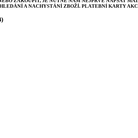
NEBO ZAKOUPIT, JE NUTNÉ NÁM NEJPRVE NAPSAT MAI
LEDÁNÍ A NACHYSTÁNÍ ZBOŽÍ. PLATEBNÍ KARTY AK
4)