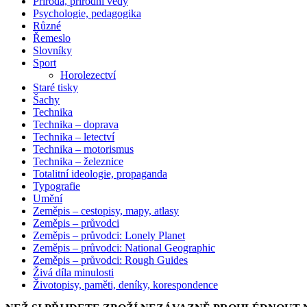
Příroda, přírodní vědy
Psychologie, pedagogika
Různé
Řemeslo
Slovníky
Sport
Horolezectví
Staré tisky
Šachy
Technika
Technika – doprava
Technika – letectví
Technika – motorismus
Technika – železnice
Totalitní ideologie, propaganda
Typografie
Umění
Zeměpis – cestopisy, mapy, atlasy
Zeměpis – průvodci
Zeměpis – průvodci: Lonely Planet
Zeměpis – průvodci: National Geographic
Zeměpis – průvodci: Rough Guides
Živá díla minulosti
Životopisy, paměti, deníky, korespondence