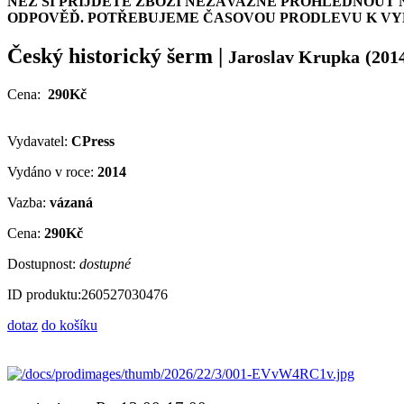
NEŽ SI PŘIJDETE ZBOŽÍ NEZÁVAZNĚ PROHLÉDNOUT 
ODPOVĚĎ. POTŘEBUJEME ČASOVOU PRODLEVU K VYH
Český historický šerm
|
Jaroslav Krupka
(201
Cena:
290Kč
Vydavatel:
CPress
Vydáno v roce:
2014
Vazba:
vázaná
Cena:
290Kč
Dostupnost:
dostupné
ID produktu:
260527030476
dotaz
do košíku