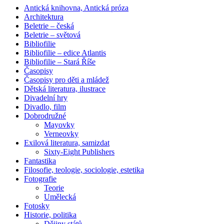
Antická knihovna, Antická próza
Architektura
Beletrie – česká
Beletrie – světová
Bibliofilie
Bibliofilie – edice Atlantis
Bibliofilie – Stará Říše
Časopisy
Časopisy pro děti a mládež
Dětská literatura, ilustrace
Divadelní hry
Divadlo, film
Dobrodružné
Mayovky
Verneovky
Exilová literatura, samizdat
Sixty-Eight Publishers
Fantastika
Filosofie, teologie, sociologie, estetika
Fotografie
Teorie
Umělecká
Fotosky
Historie, politika
Dějiny států