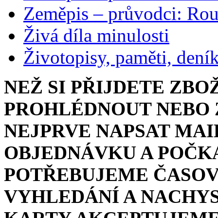
Zeměpis – průvodci: Ro
Živá díla minulosti
Životopisy, paměti, dení
NEŽ SI PŘIJDETE ZBO
PROHLÉDNOUT NEBO Z
NEJPRVE NAPSAT MAI
OBJEDNÁVKU A POČKA
POTŘEBUJEME ČASOV
VYHLEDÁNÍ A NACHYS