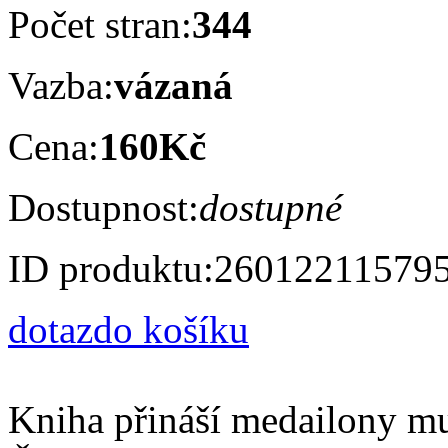
Počet stran:
344
Vazba:
vázaná
Cena:
160Kč
Dostupnost:
dostupné
ID produktu:
26012211579
dotaz
do košíku
Kniha přináší medailony muž