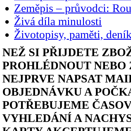
Zeměpis – průvodci: Ro
Živá díla minulosti
Životopisy, paměti, dení
NEŽ SI PŘIJDETE ZBO
PROHLÉDNOUT NEBO Z
NEJPRVE NAPSAT MAI
OBJEDNÁVKU A POČKA
POTŘEBUJEME ČASOV
VYHLEDÁNÍ A NACHYS