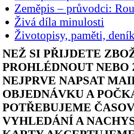
Zeměpis – průvodci: Ro
Živá díla minulosti
Životopisy, paměti, dení
NEŽ SI PŘIJDETE ZBO
PROHLÉDNOUT NEBO Z
NEJPRVE NAPSAT MAI
OBJEDNÁVKU A POČKA
POTŘEBUJEME ČASOV
VYHLEDÁNÍ A NACHYS