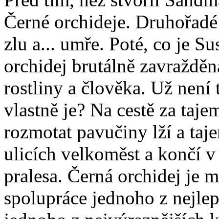
Černé orchideje. Druhořadé 
zlu a... umře. Poté, co je S
orchidej brutálně zavražděn
rostliny a člověka. Už není
vlastně je? Na cestě za taje
rozmotat pavučiny lží a taj
ulicích velkoměst a končí 
pralesa. Černá orchidej je m
spolupráce jednoho z nejle