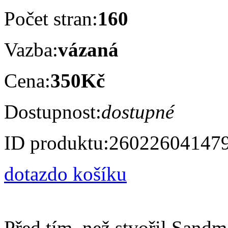
Počet stran:
160
Vazba:
vázaná
Cena:
350Kč
Dostupnost:
dostupné
ID produktu:
26022604147
dotaz
do košíku
Před tím, než stvořil Sand