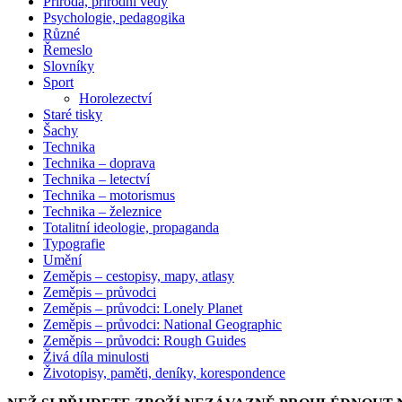
Příroda, přírodní vědy
Psychologie, pedagogika
Různé
Řemeslo
Slovníky
Sport
Horolezectví
Staré tisky
Šachy
Technika
Technika – doprava
Technika – letectví
Technika – motorismus
Technika – železnice
Totalitní ideologie, propaganda
Typografie
Umění
Zeměpis – cestopisy, mapy, atlasy
Zeměpis – průvodci
Zeměpis – průvodci: Lonely Planet
Zeměpis – průvodci: National Geographic
Zeměpis – průvodci: Rough Guides
Živá díla minulosti
Životopisy, paměti, deníky, korespondence