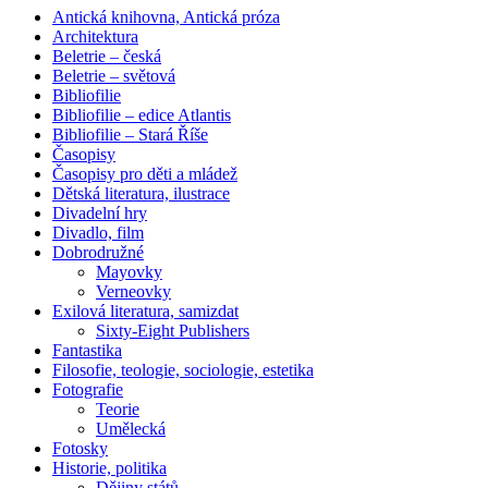
Antická knihovna, Antická próza
Architektura
Beletrie – česká
Beletrie – světová
Bibliofilie
Bibliofilie – edice Atlantis
Bibliofilie – Stará Říše
Časopisy
Časopisy pro děti a mládež
Dětská literatura, ilustrace
Divadelní hry
Divadlo, film
Dobrodružné
Mayovky
Verneovky
Exilová literatura, samizdat
Sixty-Eight Publishers
Fantastika
Filosofie, teologie, sociologie, estetika
Fotografie
Teorie
Umělecká
Fotosky
Historie, politika
Dějiny států