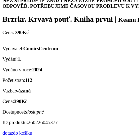
NEŽ SI PŘIJDETE ZBOŽÍ NEZÁVAZNĚ PROHLÉDNOUT 
ODPOVĚĎ. POTŘEBUJEME ČASOVOU PRODLEVU K VYH
Brzrkr. Krvavá pouť. Kniha první
|
Keanu 
Cena:
390Kč
Vydavatel:
ComicsCentrum
Vydání:
1.
Vydáno v roce:
2024
Počet stran:
112
Vazba:
vázaná
Cena:
390Kč
Dostupnost:
dostupné
ID produktu:
260226045377
dotaz
do košíku