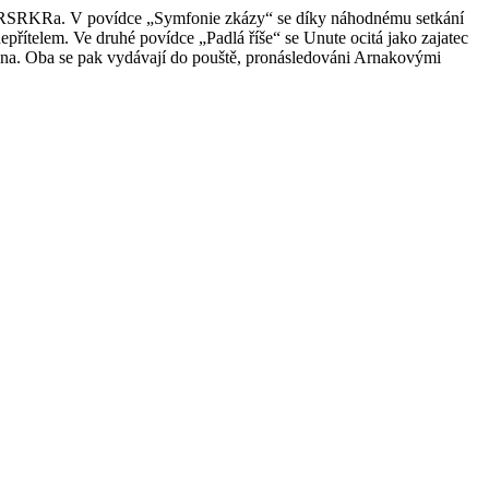
rie BRSRKRa. V povídce „Symfonie zkázy“ se díky náhodnému setkání
epřítelem. Ve druhé povídce „Padlá říše“ se Unute ocitá jako zajatec
vna. Oba se pak vydávají do pouště, pronásledováni Arnakovými