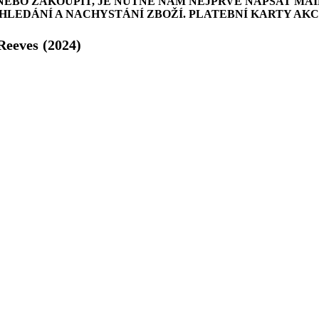
NEBO ZAKOUPIT, JE NUTNÉ NÁM NEJPRVE NAPSAT MAI
LEDÁNÍ A NACHYSTÁNÍ ZBOŽÍ. PLATEBNÍ KARTY AK
Reeves
(2024)