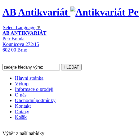
AB Antikvariát
Select Language
▼
AB ANTIKVARIÁT
Petr Bouda
Kounicova 272/15
602 00 Brno
Hlavní stránka
Výkup
Informace o prodeji
O nás
Obchodní podmínky
Kontakt
Dotazy
Košík
Výběr z naší nabídky