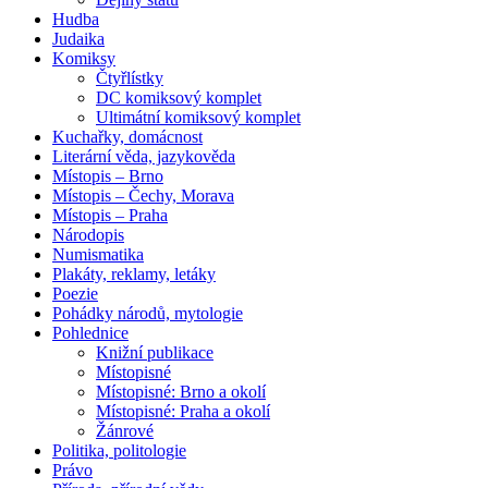
Hudba
Judaika
Komiksy
Čtyřlístky
DC komiksový komplet
Ultimátní komiksový komplet
Kuchařky, domácnost
Literární věda, jazykověda
Místopis – Brno
Místopis – Čechy, Morava
Místopis – Praha
Národopis
Numismatika
Plakáty, reklamy, letáky
Poezie
Pohádky národů, mytologie
Pohlednice
Knižní publikace
Místopisné
Místopisné: Brno a okolí
Místopisné: Praha a okolí
Žánrové
Politika, politologie
Právo