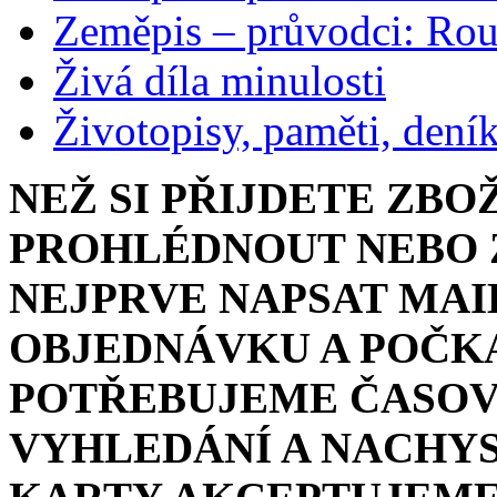
Zeměpis – průvodci: Ro
Živá díla minulosti
Životopisy, paměti, dení
NEŽ SI PŘIJDETE ZBO
PROHLÉDNOUT NEBO Z
NEJPRVE NAPSAT MAI
OBJEDNÁVKU A POČKA
POTŘEBUJEME ČASOV
VYHLEDÁNÍ A NACHYS