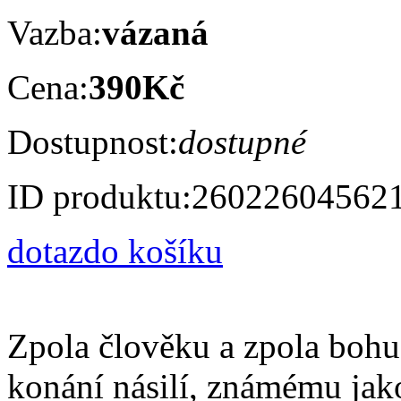
Vazba:
vázaná
Cena:
390Kč
Dostupnost:
dostupné
ID produktu:
26022604562
dotaz
do košíku
Zpola člověku a zpola boh
konání násilí, známému jak